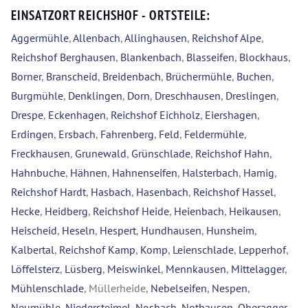
EINSATZORT REICHSHOF - ORTSTEILE:
Aggermühle
,
Allenbach
,
Allinghausen
,
Reichshof Alpe
,
Reichshof Berghausen
,
Blankenbach
,
Blasseifen
,
Blockhaus
,
Borner
,
Branscheid
,
Breidenbach
,
Brüchermühle
,
Buchen
,
Burgmühle
,
Denklingen
,
Dorn
,
Dreschhausen
,
Dreslingen
,
Drespe
,
Eckenhagen
,
Reichshof Eichholz
,
Eiershagen
,
Erdingen
,
Ersbach
,
Fahrenberg
,
Feld
,
Feldermühle
,
Freckhausen
,
Grunewald
,
Grünschlade
,
Reichshof Hahn
,
Hahnbuche
,
Hähnen
,
Hahnenseifen
,
Halsterbach
,
Hamig
,
Reichshof Hardt
,
Hasbach
,
Hasenbach
,
Reichshof Hassel
,
Hecke
,
Heidberg
,
Reichshof Heide
,
Heienbach
,
Heikausen
,
Heischeid
,
Heseln
,
Hespert
,
Hundhausen
,
Hunsheim
,
Kalbertal
,
Reichshof Kamp
,
Komp
,
Leienschlade
,
Lepperhof
,
Löffelsterz
,
Lüsberg
,
Meiswinkel
,
Mennkausen
,
Mittelagger
,
Mühlenschlade
, Müllerheide,
Nebelseifen
,
Nespen
,
Neumühle
,
Niedersteimel
,
Nosbach
,
Nothausen
,
Oberagger
,