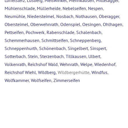
Löffelsterz
,
Lüsberg
,
Meiswinkel
,
Mennkausen
,
Mittelagger
,
Mühlenschlade
,
Müllerheide
,
Nebelseifen
,
Nespen
,
Neumühle
,
Niedersteimel
,
Nosbach
,
Nothausen
,
Oberagger
,
Obersteimel
,
Oberwehnrath
,
Odenspiel
,
Oesingen
,
Ohlhagen
,
Pettseifen
,
Pochwerk
,
Rabenschlade
,
Schalenbach
,
Schemmerhausen
,
Schmittseifen
,
Schneppenberg
,
Schneppenhurth
,
Schönenbach
,
Singelbert
,
Sinspert
,
Sotterbach
,
Stein
,
Sterzenbach
,
Tillkausen
,
Ulbert
,
Volkenrath
,
Reichshof Wald
,
Wehnrath
,
Welpe
,
Wiedenhof
,
Reichshof Wiehl
,
Wildberg
, Wildbergerhütte,
Windfus
,
Wolfkammer
,
Wolfseifen
,
Zimmerseifen