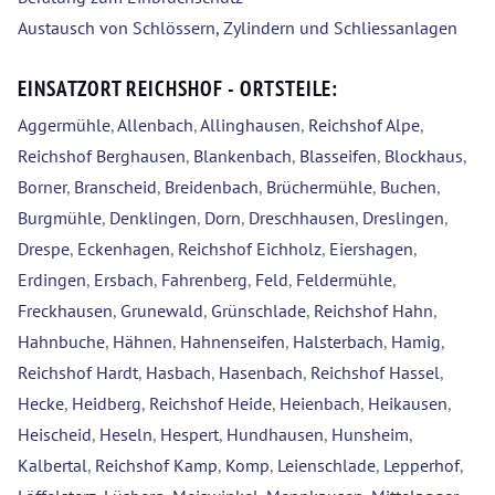
Austausch von Schlössern, Zylindern und Schliessanlagen
EINSATZORT REICHSHOF - ORTSTEILE:
Aggermühle
,
Allenbach
,
Allinghausen
,
Reichshof Alpe
,
Reichshof Berghausen
,
Blankenbach
,
Blasseifen
,
Blockhaus
,
Borner
,
Branscheid
,
Breidenbach
,
Brüchermühle
,
Buchen
,
Burgmühle
,
Denklingen
,
Dorn
,
Dreschhausen
,
Dreslingen
,
Drespe
,
Eckenhagen
,
Reichshof Eichholz
,
Eiershagen
,
Erdingen
,
Ersbach
,
Fahrenberg
,
Feld
,
Feldermühle
,
Freckhausen
,
Grunewald
,
Grünschlade
,
Reichshof Hahn
,
Hahnbuche
,
Hähnen
,
Hahnenseifen
,
Halsterbach
,
Hamig
,
Reichshof Hardt
,
Hasbach
,
Hasenbach
,
Reichshof Hassel
,
Hecke
,
Heidberg
,
Reichshof Heide
,
Heienbach
,
Heikausen
,
Heischeid
,
Heseln
,
Hespert
,
Hundhausen
,
Hunsheim
,
Kalbertal
,
Reichshof Kamp
,
Komp
,
Leienschlade
,
Lepperhof
,