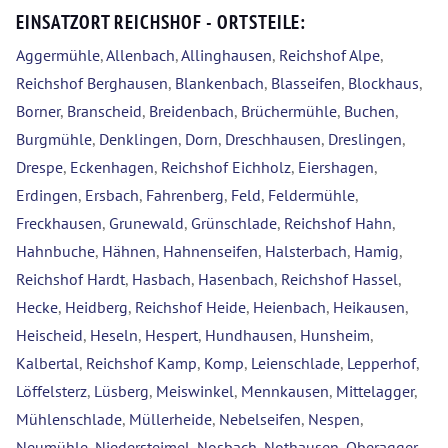
EINSATZORT REICHSHOF - ORTSTEILE:
Aggermühle
,
Allenbach
,
Allinghausen
,
Reichshof Alpe
,
Reichshof Berghausen
,
Blankenbach
,
Blasseifen
,
Blockhaus
,
Borner
,
Branscheid
,
Breidenbach
,
Brüchermühle
,
Buchen
,
Burgmühle
,
Denklingen
,
Dorn
,
Dreschhausen
,
Dreslingen
,
Drespe
,
Eckenhagen
,
Reichshof Eichholz
,
Eiershagen
,
Erdingen
,
Ersbach
,
Fahrenberg
,
Feld
,
Feldermühle
,
Freckhausen
,
Grunewald
,
Grünschlade
,
Reichshof Hahn
,
Hahnbuche
,
Hähnen
,
Hahnenseifen
,
Halsterbach
,
Hamig
,
Reichshof Hardt
,
Hasbach
,
Hasenbach
,
Reichshof Hassel
,
Hecke
,
Heidberg
,
Reichshof Heide
,
Heienbach
,
Heikausen
,
Heischeid
,
Heseln
,
Hespert
,
Hundhausen
,
Hunsheim
,
Kalbertal
,
Reichshof Kamp
,
Komp
,
Leienschlade
,
Lepperhof
,
Löffelsterz
,
Lüsberg
,
Meiswinkel
,
Mennkausen
,
Mittelagger
,
Mühlenschlade
,
Müllerheide
,
Nebelseifen
,
Nespen
,
Neumühle
,
Niedersteimel
,
Nosbach
,
Nothausen
,
Oberagger
,