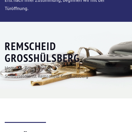
Erst nach Ihrer Zustimmung, beginnen wir mit der
Türöffnung.
REMSCHEID
GROSSHÜLSBERG
Home
Remscheid
Schlüsseldienst Remscheid Großhülsberg