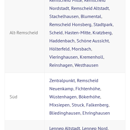
Remscheid Mitte
,
Remscheid
Nordstadt
,
Remscheid Altstadt
,
Stachelhausen
,
Blumental
,
Remscheid Honsberg
,
Stadtpark
,
Alt-Remscheid
Scheid
,
Hasten-Mitte
,
Kratzberg
,
Haddenbach
,
Schöne Aussicht
,
Hölterfeld
,
Morsbach
,
Vieringhausen
,
Kremenholl
,
Reinshagen
,
Westhausen
Zentralpunkt
,
Remscheid
Neuenkamp
,
Fichtenhöhe
,
Süd
Wüstenhagen
,
Bökerhöhe
,
Mixsiepen
,
Struck
,
Falkenberg
,
Bliedinghausen
,
Ehringhausen
Lennep Altstadt
,
Lennep Nord
,