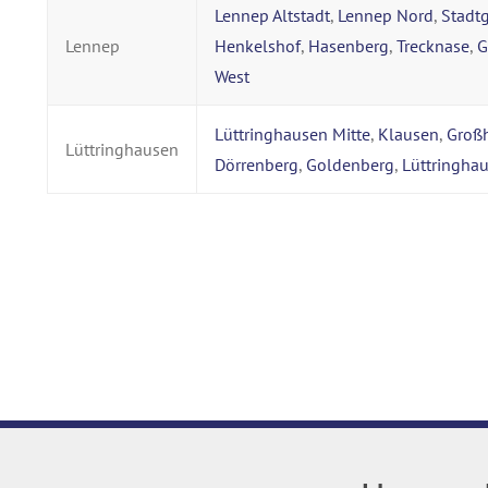
Lennep Altstadt
,
Lennep Nord
,
Stadt
Lennep
Henkelshof
,
Hasenberg
,
Trecknase
,
G
West
Lüttringhausen Mitte
,
Klausen
,
Groß
Lüttringhausen
Dörrenberg
,
Goldenberg
,
Lüttringha