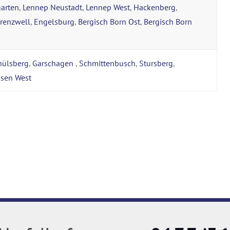
garten
,
Lennep Neustadt
,
Lennep West
,
Hackenberg
,
renzwell
,
Engelsburg
,
Bergisch Born Ost
,
Bergisch Born
hülsberg
,
Garschagen
,
Schmittenbusch
,
Stursberg
,
usen West