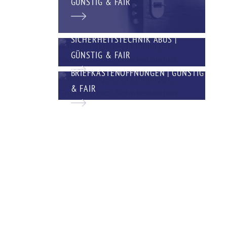
GÜNSTIG & FAIR
SICHERHEITSTECHNIK ABUS |
GÜNSTIG & FAIR
BRIEFKASTENÖFFNUNGEN | GÜNSTIG
& FAIR