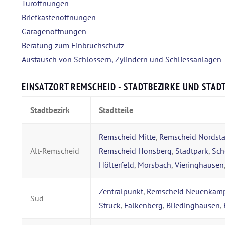
Türöffnungen
Briefkastenöffnungen
Garagenöffnungen
Beratung zum Einbruchschutz
Austausch von Schlössern, Zylindern und Schliessanlagen
EINSATZORT REMSCHEID - STADTBEZIRKE UND STADT
Stadtbezirk
Stadtteile
Remscheid Mitte
,
Remscheid Nordsta
Alt-Remscheid
Remscheid Honsberg
,
Stadtpark
,
Sch
Hölterfeld
,
Morsbach
,
Vieringhausen
Zentralpunkt
,
Remscheid Neuenkam
Süd
Struck
,
Falkenberg
,
Bliedinghausen
,