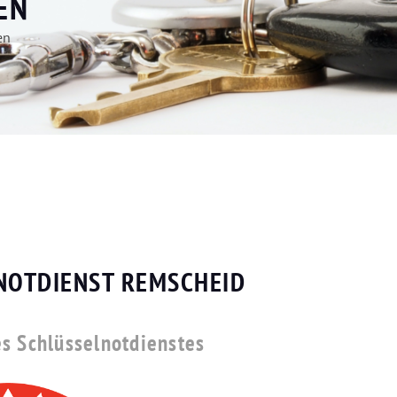
EN
en
NOTDIENST REMSCHEID
es Schlüsselnotdienstes