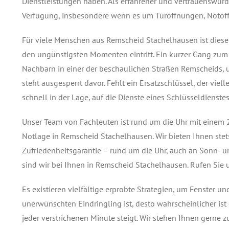
Dienstleistungen haben. Als erfahrener und vertrauenswürd
Verfügung, insbesondere wenn es um Türöffnungen, Notöff
Für viele Menschen aus Remscheid Stachelhausen ist dieser 
den ungünstigsten Momenten eintritt. Ein kurzer Gang zum 
Nachbarn in einer der beschaulichen Straßen Remscheids, un
steht ausgesperrt davor. Fehlt ein Ersatzschlüssel, der viel
schnell in der Lage, auf die Dienste eines Schlüsseldienst
Unser Team von Fachleuten ist rund um die Uhr mit einem 2
Notlage in Remscheid Stachelhausen. Wir bieten Ihnen stets
Zufriedenheitsgarantie – rund um die Uhr, auch an Sonn- u
sind wir bei Ihnen in Remscheid Stachelhausen. Rufen Sie 
Es existieren vielfältige erprobte Strategien, um Fenster u
unerwünschten Eindringling ist, desto wahrscheinlicher ist 
jeder verstrichenen Minute steigt. Wir stehen Ihnen gerne z