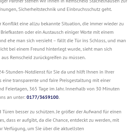
iger Partner stehen wir Ihnen in Remscheid Stachelhausen zur
nungen, Sicherheitstechnik und Einbruchsschutz geht.
Konflikt eine allzu bekannte Situation, die immer wieder zu
Briefkasten oder ein Austausch einiger Worte mit einem
d ehe man sich versieht – fällt die Tür ins Schloss, und man
leicht bei einem Freund hinterlegt wurde, sieht man sich
es aus Remscheid zurückgreifen zu müssen.
4-Stunden-Notdienst für Sie da und hilft Ihnen in Ihrer
 eine transparente und faire Preisgestaltung mit einer
nd Feiertagen, 365 Tage im Jahr. Innerhalb von 30 Minuten
uns an unter:
0177/3659100
.
nd Türen besser zu schützen. Je größer der Aufwand für einen
es, dass er aufgibt, da die Chance, entdeckt zu werden, mit
ur Verfügung, um Sie über die aktuellsten