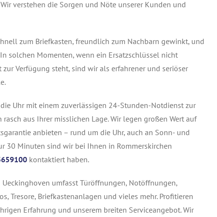
 Wir verstehen die Sorgen und Nöte unserer Kunden und
 Schnell zum Briefkasten, freundlich zum Nachbarn gewinkt, und
t? In solchen Momenten, wenn ein Ersatzschlüssel nicht
 zur Verfügung steht, sind wir als erfahrener und seriöser
e.
die Uhr mit einem zuverlässigen 24-Stunden-Notdienst zur
rasch aus Ihrer misslichen Lage. Wir legen großen Wert auf
eitsgarantie anbieten – rund um die Uhr, auch an Sonn- und
nur 30 Minuten sind wir bei Ihnen in Rommerskirchen
3659100
kontaktiert haben.
n Ueckinghoven umfasst Türöffnungen, Notöffnungen,
, Tresore, Briefkastenanlagen und vieles mehr. Profitieren
rigen Erfahrung und unserem breiten Serviceangebot. Wir