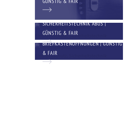
GÜNSTIG & FAIR
SICHERHEITSTECHNIK ABUS |
GÜNSTIG & FAIR
BRIEFKASTENÖFFNUNGEN | GÜNSTIG
& FAIR