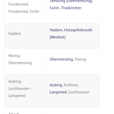
Sendling (Obersendling)
,
Forstenried,
Solln
,
Thalkirchen
Fürstenried, Solln
Hadern
,
Holzapfelkreuth
Hadern
(Westteil)
Pasing -
Obermenzing
, Pasing
Obermenzing
Aubing -
Aubing
, Freiham,
Lochhausen -
Langwied
, Lochhausen
Langwied
Allach -