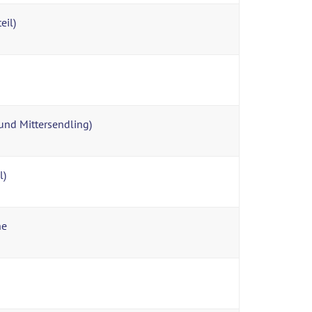
eil)
und Mittersendling)
l)
he