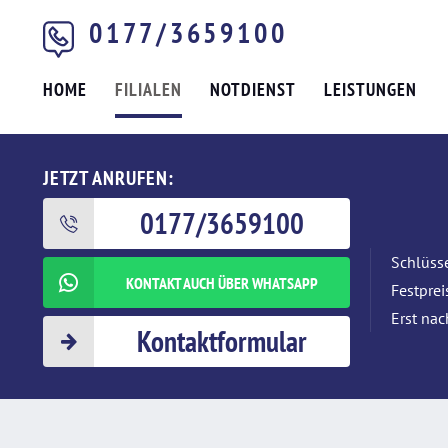
0177/3659100
HOME
FILIALEN
NOTDIENST
LEISTUNGEN
JETZT ANRUFEN:
0177/3659100
Schlüsse
KONTAKT AUCH ÜBER WHATSAPP
Festpre
Erst nac
Kontaktformular