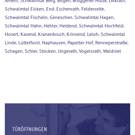
Amern
,
Schwalmtal Berg
,
Birgen
,
Brüggener Hütte
,
Dilkrath
,
Schwalmtal Eicken
,
End
,
Eschenrath
,
Felderseite
,
Schwalmtal Fischeln
,
Geneschen
,
Schwalmtal Hagen
,
Schwalmtal Hahn
,
Hehler
,
Heidend
,
Schwalmtal Hochfeld
,
Hosert
,
Kasend
,
Kranenbruch
,
Krinsend
,
Leloh
,
Schwalmtal
Linde
,
Lüttelforst
,
Naphausen
,
Papelter Hof
,
Renneperstraße
,
Schagen
,
Schier
,
Stöcken
,
Ungerath
,
Vogelsrath
,
Waldniel
TÜRÖFFNUNGEN