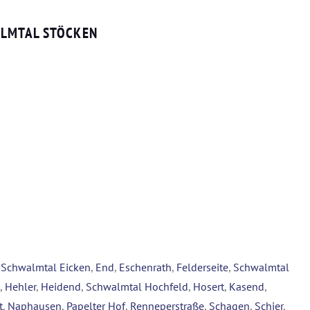
ALMTAL STÖCKEN
,
Schwalmtal Eicken
,
End
,
Eschenrath
,
Felderseite
,
Schwalmtal
,
Hehler
,
Heidend
,
Schwalmtal Hochfeld
,
Hosert
,
Kasend
,
t
,
Naphausen
,
Papelter Hof
,
Renneperstraße
,
Schagen
,
Schier
,