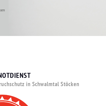
ken
NOTDIENST
bruchschutz in Schwalmtal Stöcken