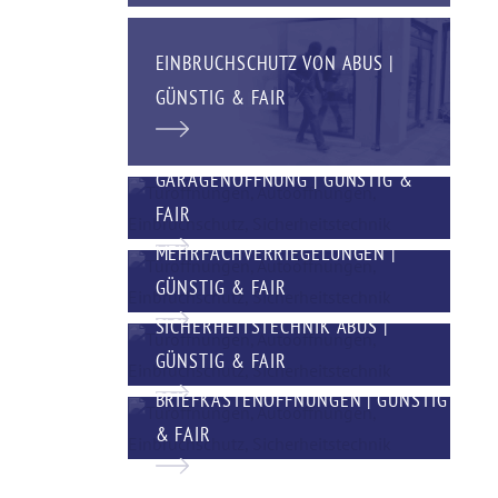
EINBRUCHSCHUTZ VON ABUS |
GÜNSTIG & FAIR
GARAGENÖFFNUNG | GÜNSTIG &
FAIR
MEHRFACHVERRIEGELUNGEN |
GÜNSTIG & FAIR
SICHERHEITSTECHNIK ABUS |
GÜNSTIG & FAIR
BRIEFKASTENÖFFNUNGEN | GÜNSTIG
& FAIR