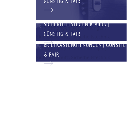
GÜNSTIG & FAIR
SICHERHEITSTECHNIK ABUS |
GÜNSTIG & FAIR
BRIEFKASTENÖFFNUNGEN | GÜNSTIG
& FAIR