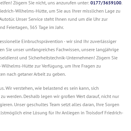
helfen! Zögern Sie nicht, uns anzurufen unter:
0177/3659100
.
riedrich-Wilhelms-Hütte, um Sie aus Ihrer misslichen Lage zu
 Autotür. Unser Service steht Ihnen rund um die Uhr zur
d Feiertagen, 365 Tage im Jahr.
sionelle Einbruchsprävention - wir sind Ihr zuverlässiger
tzen Sie unser umfangreiches Fachwissen, unsere langjährige
sseldienst und Sicherheitstechnik-Unternehmen! Zögern Sie
ich-Wilhelms-Hütte zur Verfügung, um Ihre Fragen zu
en nach getaner Arbeit zu geben.
. Wir verstehen, wie belastend es sein kann, sich
 zu werden. Deshalb legen wir großen Wert darauf, nicht nur
agieren. Unser geschultes Team setzt alles daran, Ihre Sorgen
lstmöglich eine Lösung für Ihr Anliegen in Troisdorf Friedrich-