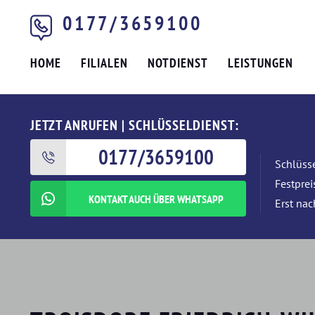
0177/3659100
HOME
FILIALEN
NOTDIENST
LEISTUNGEN
JETZT ANRUFEN | SCHLÜSSELDIENST:
0177/3659100
Schlüsse
Festpre
KONTAKT AUCH ÜBER WHATSAPP
Erst nac