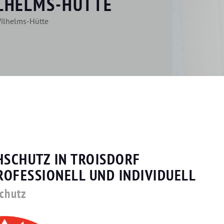
ILHELMS-HÜTTE
Wilhelms-Hütte
HSCHUTZ IN TROISDORF
ROFESSIONELL UND INDIVIDUELL
schutz