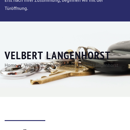
Erst nach Ihrer Zustimmung, beginnen wir mit der
Türöffnung.
VELBERT LANGENHORST
Home
Velbert
Schlüsseldienst Velbert Langenhorst