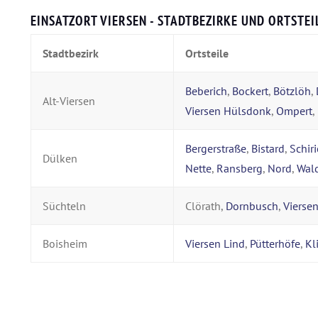
EINSATZORT VIERSEN - STADTBEZIRKE UND ORTSTEI
Stadtbezirk
Ortsteile
Beberich
,
Bockert
,
Bötzlöh
,
Alt-Viersen
Viersen Hülsdonk
,
Ompert
,
Bergerstraße
,
Bistard
,
Schiri
Dülken
Nette
,
Ransberg
,
Nord
,
Wald
Süchteln
Clörath,
Dornbusch
,
Vierse
Boisheim
Viersen Lind
,
Pütterhöfe
,
Kl