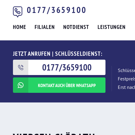
0177/3659100
HOME
FILIALEN
NOTDIENST
LEISTUNGEN
JETZT ANRUFEN | SCHLÜSSELDIENST:
0177/3659100
Schlüsse
Festpre
KONTAKT AUCH ÜBER WHATSAPP
Erst nac