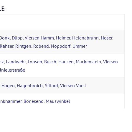
LE:
Donk
,
Düpp
,
Viersen Hamm
,
Heimer
,
Helenabrunn
,
Hoser
,
Rahser
,
Rintgen
,
Robend
,
Noppdorf
,
Ummer
ck
,
Landwehr
,
Loosen
,
Busch
,
Hausen
,
Mackenstein
,
Viersen
nielerstraße
n Hagen
,
Hagenbroich
,
Sittard
,
Viersen Vorst
inkhammer
,
Bonesend
,
Mauswinkel