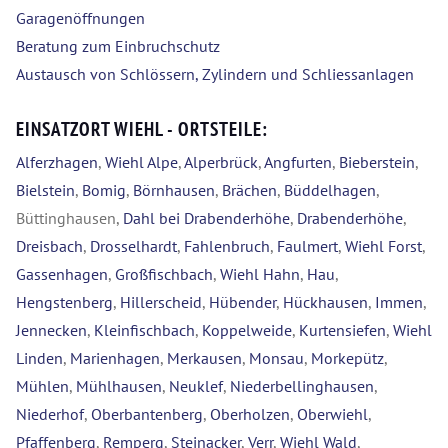
Garagenöffnungen
Beratung zum Einbruchschutz
Austausch von Schlössern, Zylindern und Schliessanlagen
EINSATZORT WIEHL - ORTSTEILE:
Alferzhagen
,
Wiehl Alpe
,
Alperbrück
,
Angfurten
,
Bieberstein
,
Bielstein
,
Bomig
,
Börnhausen
,
Brächen
,
Büddelhagen
,
Büttinghausen,
Dahl bei Drabenderhöhe
,
Drabenderhöhe
,
Dreisbach
,
Drosselhardt
,
Fahlenbruch
,
Faulmert
,
Wiehl Forst
,
Gassenhagen
,
Großfischbach
,
Wiehl Hahn
,
Hau
,
Hengstenberg
,
Hillerscheid
,
Hübender
,
Hückhausen
,
Immen
,
Jennecken
,
Kleinfischbach
,
Koppelweide
,
Kurtensiefen
,
Wiehl
Linden
,
Marienhagen
,
Merkausen
,
Monsau
,
Morkepütz
,
Mühlen
,
Mühlhausen
,
Neuklef
,
Niederbellinghausen
,
Niederhof
,
Oberbantenberg
,
Oberholzen
,
Oberwiehl
,
Pfaffenberg
,
Remperg
,
Steinacker
,
Verr
,
Wiehl Wald
,