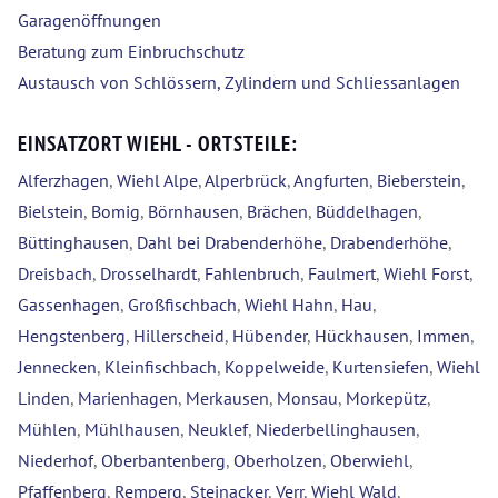
Garagenöffnungen
Beratung zum Einbruchschutz
Austausch von Schlössern, Zylindern und Schliessanlagen
EINSATZORT WIEHL - ORTSTEILE:
Alferzhagen
,
Wiehl Alpe
,
Alperbrück
,
Angfurten
,
Bieberstein
,
Bielstein
,
Bomig
,
Börnhausen
,
Brächen
,
Büddelhagen
,
Büttinghausen
,
Dahl bei Drabenderhöhe
,
Drabenderhöhe
,
Dreisbach
,
Drosselhardt
,
Fahlenbruch
,
Faulmert
,
Wiehl Forst
,
Gassenhagen
,
Großfischbach
,
Wiehl Hahn
,
Hau
,
Hengstenberg
,
Hillerscheid
,
Hübender
,
Hückhausen
,
Immen
,
Jennecken
,
Kleinfischbach
,
Koppelweide
,
Kurtensiefen
,
Wiehl
Linden
,
Marienhagen
,
Merkausen
,
Monsau
,
Morkepütz
,
Mühlen
,
Mühlhausen
,
Neuklef
,
Niederbellinghausen
,
Niederhof
,
Oberbantenberg
,
Oberholzen
,
Oberwiehl
,
Pfaffenberg
,
Remperg
,
Steinacker
,
Verr
,
Wiehl Wald
,