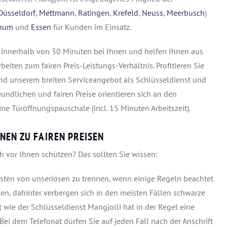
Düsseldorf
,
Mettmann
,
Ratingen
,
Krefeld
,
Neuss
,
Meerbusch
)
hum
und
Essen
für Kunden im Einsatz.
r innerhalb von 30 Minuten bei Ihnen und helfen Ihnen aus
eiten zum fairen Preis-Leistungs-Verhältnis. Profitieren Sie
d unserem breiten Serviceangebot als Schlüsseldienst und
ndlichen und fairen Preise orientieren sich an den
ne Türöffnungspauschale (incl. 15 Minuten Arbeitszeit).
NEN ZU FAIREN PREISEN
 vor Ihnen schützen? Das sollten Sie wissen:
iensten von unseriösen zu trennen, wenn einige Regeln beachtet
, dahinter verbergen sich in den meisten Fällen schwarze
t wie der Schlüsseldienst Mangjolli hat in der Regel eine
ei dem Telefonat dürfen Sie auf jeden Fall nach der Anschrift