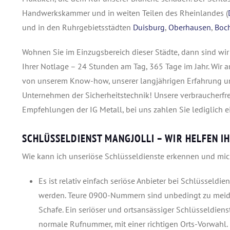
Handwerkskammer und in weiten Teilen des Rheinlandes (
und in den Ruhrgebietsstädten
Duisburg
,
Oberhausen
,
Boc
Wohnen Sie im Einzugsbereich dieser Städte, dann sind wi
Ihrer Notlage – 24 Stunden am Tag, 365 Tage im Jahr. Wir arb
von unserem Know-how, unserer langjährigen Erfahrung un
Unternehmen der Sicherheitstechnik! Unsere verbraucherfreu
Empfehlungen der IG Metall, bei uns zahlen Sie lediglich ei
SCHLÜSSELDIENST MANGJOLLI – WIR HELFEN IH
Wie kann ich unseriöse Schlüsseldienste erkennen und mich
Es ist relativ einfach seriöse Anbieter bei Schlüsseld
werden. Teure 0900-Nummern sind unbedingt zu meiden
Schafe. Ein seriöser und ortsansässiger Schlüsseldiens
normale Rufnummer, mit einer richtigen Orts-Vorwahl. B