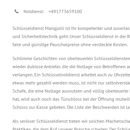
Notdienst:
+491773659100
Schlüsseldienst Mangjolli ist Ihr kompetenter und zuverlä
und Sicherheitstechnik geht. Unser Schlüsseldienst in der
faire und günstige Pauschalpreise ohne versteckte Kosten.
Schlimme Geschichten von überteuerten Schlüsseldiensten k
wieder dubiose Anbieter, die die Notlage von Betroffenen 
verlangen. Ein Schlüsselnotdienst arbeitet auch zu Uhrzeiten,
etwas mehr gezahlt werden muss, ist nicht nur selbstverstä
Schafe, die eine Notlage ausnutzen und völlig überteuerte
hat, wird auch noch das Türschloss bei der Öffnung mutwi
Schloss zur Kasse gebeten. Die Liste der Beschwerden ist la
Als seriöser Schlüsseldienst treten wir solchen Machensc
Praktiken, die dem Ruf unserer Branche schaden. Der Schlüs