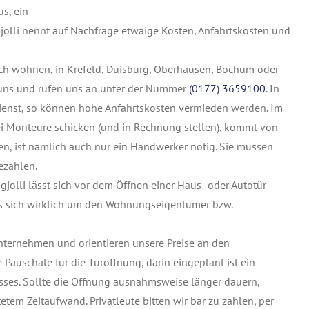
s, ein
jolli nennt auf Nachfrage etwaige Kosten, Anfahrtskosten und
ch wohnen, in Krefeld, Duisburg, Oberhausen, Bochum oder
 uns und rufen uns an unter der Nummer
(0177) 3659100
. In
ldienst, so können hohe Anfahrtskosten vermieden werden. Im
i Monteure schicken (und in Rechnung stellen), kommt von
en, ist nämlich auch nur ein Handwerker nötig. Sie müssen
ezahlen.
jolli lässt sich vor dem Öffnen einer Haus- oder Autotür
es sich wirklich um den Wohnungseigentümer bzw.
Unternehmen und orientieren unsere Preise an den
Pauschale für die Türöffnung, darin eingeplant ist ein
sses. Sollte die Öffnung ausnahmsweise länger dauern,
etem Zeitaufwand. Privatleute bitten wir bar zu zahlen, per