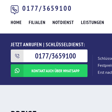
0177/3659100
HOME
FILIALEN
NOTDIENST
LEISTUNGEN
JETZT ANRUFEN | SCHLÜSSELDIENST:
0177/3659100
Schlüsse
Festpre
KONTAKT AUCH ÜBER WHATSAPP
Erst nac