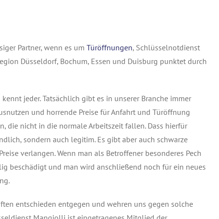
ssiger Partner, wenn es um
Türöffnungen
, Schlüsselnotdienst
 Region Düsseldorf, Bochum, Essen und Duisburg punktet durch
ennt jeder. Tatsächlich gibt es in unserer Branche immer
ausnutzen und horrende Preise für Anfahrt und Türöffnung
 die nicht in die normale Arbeitszeit fallen. Dass hierfür
ndlich, sondern auch legitim. Es gibt aber auch schwarze
 Preise verlangen. Wenn man als Betroffener besonderes Pech
llig beschädigt und man wird anschließend noch für ein neues
ng.
haften entschieden entgegen und wehren uns gegen solche
seldienst Mangjolli ist eingetragenes Mitglied der