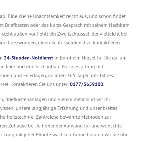
ab: Eine kleine Unachtsamkeit reicht aus, und schon findet
zum Briefkasten oder das kurze Gespräch mit seinem Nachbarn
teht außen vor. Fehlt ein Zweitschlüssel, der vielleicht bei
hnell gezwungen, einen Schlüsseldienst zu kontaktieren.
em
24-Stunden-Notdienst
in Bornheim Hersel für Sie da, um
ine faire und durchschaubare Preisgestaltung mit
nden und Feiertagen, an allen 365 Tagen des Jahres.
sel. Kontaktieren Sie uns unter:
0177/3659100
.
n, Briefkastenanlagen und vielem mehr sind wir Ihr
wissen, unsere langjährige Erfahrung und unser breites
cherheitstechnik! Zahlreiche bewährte Methoden zur
ren Zuhause bei. Je höher der Aufwand für unerwünschte
deckung mit jeder Minute wachsen. Gerne beraten wir Sie über