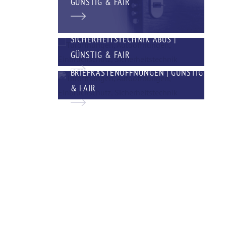
GÜNSTIG & FAIR
SICHERHEITSTECHNIK ABUS |
GÜNSTIG & FAIR
BRIEFKASTENÖFFNUNGEN | GÜNSTIG
& FAIR