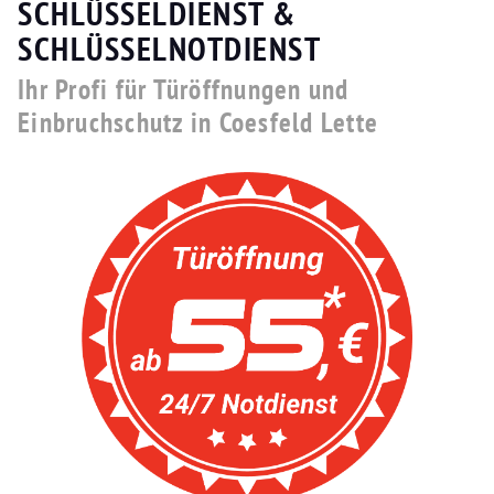
SCHLÜSSELDIENST &
SCHLÜSSELNOTDIENST
Ihr Profi für Türöffnungen und
Einbruchschutz in Coesfeld Lette