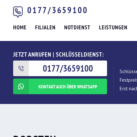
0177/3659100
HOME
FILIALEN
NOTDIENST
LEISTUNGEN
JETZT ANRUFEN | SCHLÜSSELDIENST:
0177/3659100
Schlüsse
Festpre
KONTAKT AUCH ÜBER WHATSAPP
Erst nac