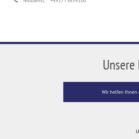
Notdienst:
+491773659100
Unsere 
Wir helfen Ihnen 
U