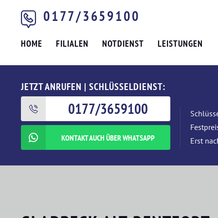
0177/3659100
HOME
FILIALEN
NOTDIENST
LEISTUNGEN
JETZT ANRUFEN | SCHLÜSSELDIENST:
0177/3659100
Schlüsse
Festpre
KONTAKT AUCH ÜBER WHATSAPP
Erst nac