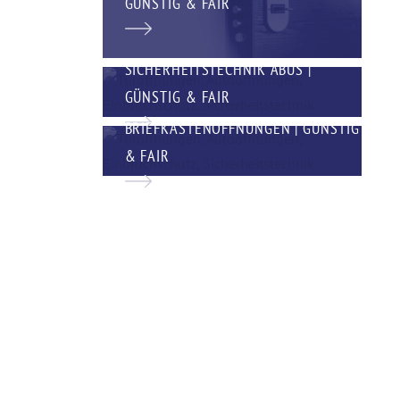
GÜNSTIG & FAIR
SICHERHEITSTECHNIK ABUS |
GÜNSTIG & FAIR
BRIEFKASTENÖFFNUNGEN | GÜNSTIG
& FAIR