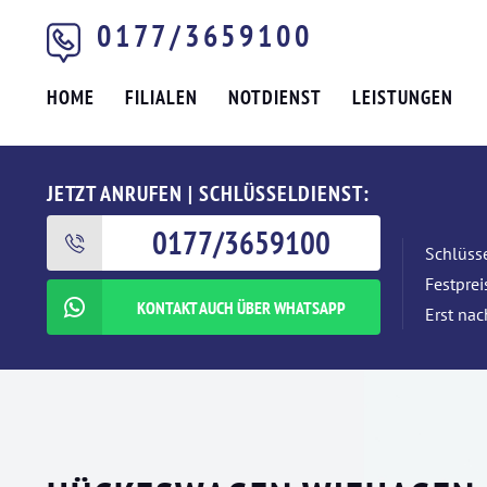
0177/3659100
HOME
FILIALEN
NOTDIENST
LEISTUNGEN
JETZT ANRUFEN | SCHLÜSSELDIENST:
0177/3659100
Schlüsse
Festpre
KONTAKT AUCH ÜBER WHATSAPP
Erst nac