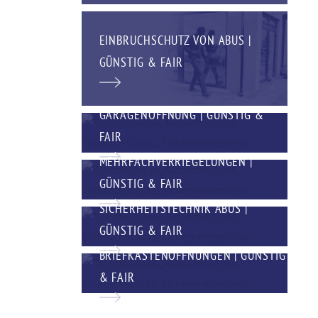
EINBRUCHSCHUTZ VON ABUS |
GÜNSTIG & FAIR
GARAGENÖFFNUNG | GÜNSTIG &
FAIR
MEHRFACHVERRIEGELUNGEN |
GÜNSTIG & FAIR
SICHERHEITSTECHNIK ABUS |
GÜNSTIG & FAIR
BRIEFKASTENÖFFNUNGEN | GÜNSTIG
& FAIR