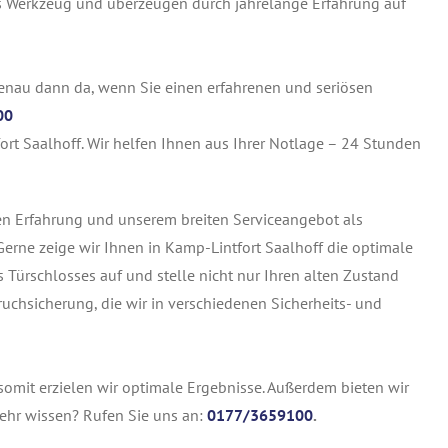
s Werkzeug und überzeugen durch jahrelange Erfahrung auf
genau dann da, wenn Sie einen erfahrenen und seriösen
00
ort Saalhoff. Wir helfen Ihnen aus Ihrer Notlage – 24 Stunden
en Erfahrung und unserem breiten Serviceangebot als
erne zeige wir Ihnen in Kamp-Lintfort Saalhoff die optimale
 Türschlosses auf und stelle nicht nur Ihren alten Zustand
ruchsicherung, die wir in verschiedenen Sicherheits- und
e, somit erzielen wir optimale Ergebnisse. Außerdem bieten wir
mehr wissen? Rufen Sie uns an:
0177/3659100
.