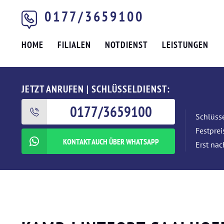
0177/3659100
HOME
FILIALEN
NOTDIENST
LEISTUNGEN
JETZT ANRUFEN | SCHLÜSSELDIENST:
0177/3659100
Schlüsse
Festpre
KONTAKT AUCH ÜBER WHATSAPP
Erst nac