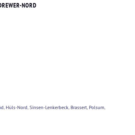
 DREWER-NORD
üd
,
Hüls-Nord
,
Sinsen-Lenkerbeck
,
Brassert
,
Polsum
,