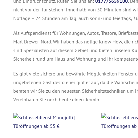
und Einbruchschutz.
Rufen Sie uns an:
0177/3659100
.
Den
nicht vor der Tür stehen! Innerhalb von 30 Minuten sind wi
Notlage – 24 Stunden am Tag, auch sonn- und feiertags, 36
Als Aufsperrdienst für Wohnungen, Autos, Tresore, Briefkas
Marl Drewer-Nord. Wir haben das nötige Know How, die rich
sind Spezialisten auf diesem Gebiet und bieten unseren Kund
Sicherheit rund um Haus und Wohnung und Ihr kompetenter
Es gibt viele sichere und bewährte Möglichkeiten Fenster 
ungebetenen Gast desto eher gibt er auf, da die Wahrschein
beraten wir Sie zu den neuesten Sicherheitstechniken um I
Vereinbaren Sie noch heute einen Termin.