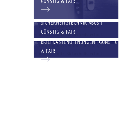
GÜNSTIG & FAIR
SICHERHEITSTECHNIK ABUS |
GÜNSTIG & FAIR
BRIEFKASTENÖFFNUNGEN | GÜNSTIG
& FAIR