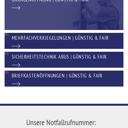
MEHRFACHVERRIEGELUNGEN | GÜNSTIG & FAIR
SICHERHEITSTECHNIK ABUS | GÜNSTIG & FAIR
BRIEFKASTENÖFFNUNGEN | GÜNSTIG & FAIR
Unsere Notfallrufnummer: