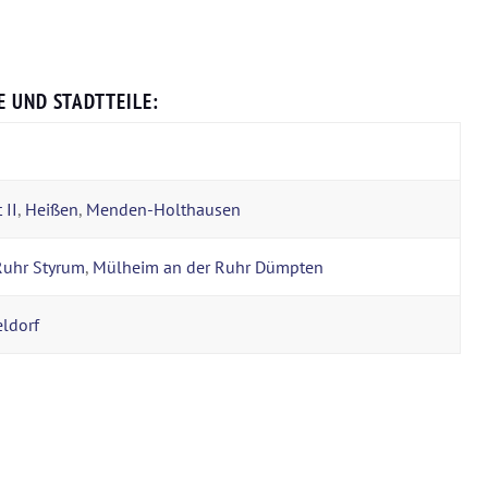
E UND STADTTEILE:
 II
,
Heißen
,
Menden-Holthausen
Ruhr Styrum
,
Mülheim an der Ruhr Dümpten
ldorf