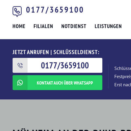
0177/3659100
HOME
FILIALEN
NOTDIENST
LEISTUNGEN
JETZT ANRUFEN | SCHLÜSSELDIENST:
0177/3659100
Schlüsse
Festpre
KONTAKT AUCH ÜBER WHATSAPP
Erst nac