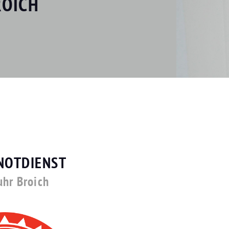
ROICH
NOTDIENST
uhr Broich