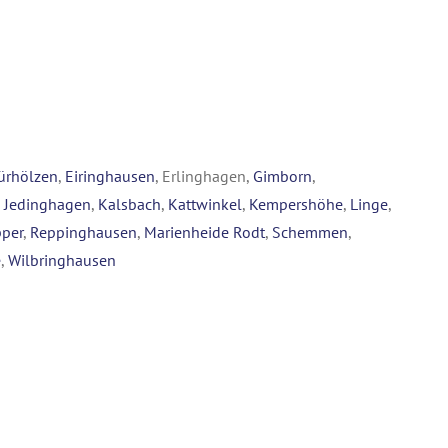
ürhölzen
,
Eiringhausen
, Erlinghagen,
Gimborn
,
,
Jedinghagen
,
Kalsbach
,
Kattwinkel
,
Kempershöhe
,
Linge
,
per
,
Reppinghausen
,
Marienheide Rodt
,
Schemmen
,
e
,
Wilbringhausen