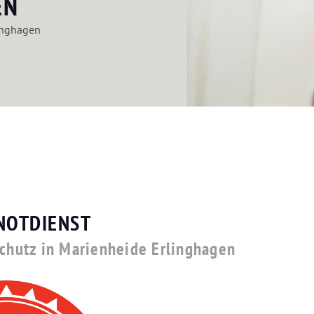
EN
inghagen
NOTDIENST
schutz in Marienheide Erlinghagen