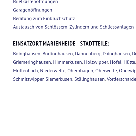
Briefkastenöffnungen
Garagenöffnungen
Beratung zum Einbruchschutz
Austausch von Schlössern, Zylindern und Schliessanlagen
EINSATZORT MARIENHEIDE - STADTTEILE:
Boinghausen
,
Börlinghausen
,
Dannenberg
,
Däinghausen
,
D
Griemeringhausen
,
Himmerkusen
,
Holzwipper
,
Höfel
,
Hütte
Müllenbach
,
Niederwette
,
Obernhagen
,
Oberwette
,
Oberwip
Schmitzwipper
,
Siemerkusen
,
Stülinghausen
,
Vorderschard