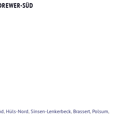
 DREWER-SÜD
üd
,
Hüls-Nord
,
Sinsen-Lenkerbeck
,
Brassert
,
Polsum
,