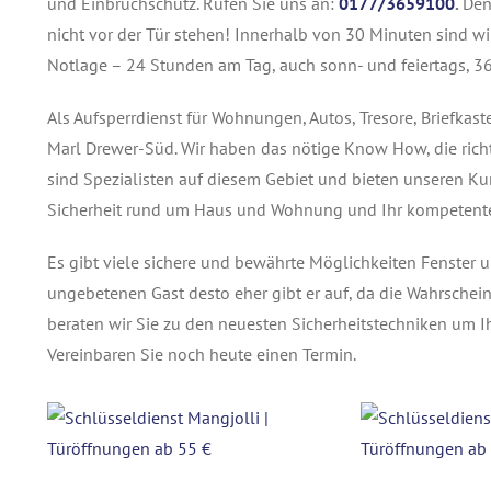
und Einbruchschutz.
Rufen Sie uns an:
0177/3659100
.
Den
nicht vor der Tür stehen! Innerhalb von 30 Minuten sind wi
Notlage – 24 Stunden am Tag, auch sonn- und feiertags, 36
Als Aufsperrdienst für Wohnungen, Autos, Tresore, Briefkas
Marl Drewer-Süd. Wir haben das nötige Know How, die richt
sind Spezialisten auf diesem Gebiet und bieten unseren Kund
Sicherheit rund um Haus und Wohnung und Ihr kompetenter
Es gibt viele sichere und bewährte Möglichkeiten Fenster 
ungebetenen Gast desto eher gibt er auf, da die Wahrschein
beraten wir Sie zu den neuesten Sicherheitstechniken um I
Vereinbaren Sie noch heute einen Termin.