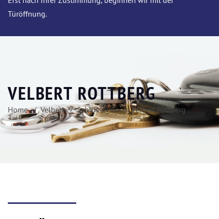
Erst nach Ihrer Zustimmung, beginnen wir mit der
Türöffnung.
VELBERT ROTTBERG
Home
Velbert
Schlüsseldienst Velbert Rottberg