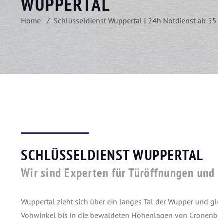
WUPPERTAL
Home
Schlüsseldienst Wuppertal | 24h Notdienst ab 55
SCHLÜSSELDIENST WUPPERTAL
Wir sind Experten für Türöffnungen und
Wuppertal zieht sich über ein langes Tal der Wupper und
Vohwinkel bis in die bewaldeten Höhenlagen von Cronenbe