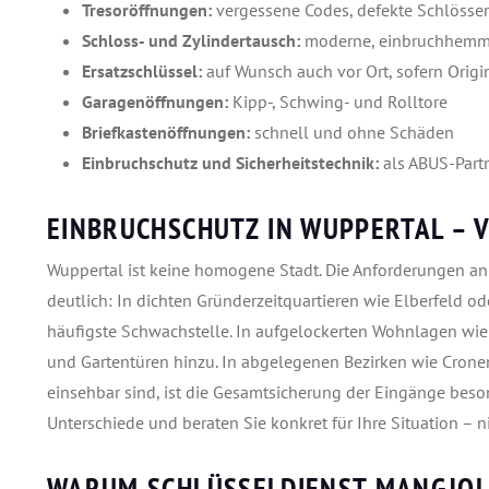
Tresoröffnungen:
vergessene Codes, defekte Schlösser
Schloss- und Zylindertausch:
moderne, einbruchhemmen
Ersatzschlüssel:
auf Wunsch auch vor Ort, sofern Origi
Garagenöffnungen:
Kipp-, Schwing- und Rolltore
Briefkastenöffnungen:
schnell und ohne Schäden
Einbruchschutz und Sicherheitstechnik:
als ABUS-Partn
EINBRUCHSCHUTZ IN WUPPERTAL – 
Wuppertal ist keine homogene Stadt. Die Anforderungen an
deutlich: In dichten Gründerzeitquartieren wie Elberfeld o
häufigste Schwachstelle. In aufgelockerten Wohnlagen w
und Gartentüren hinzu. In abgelegenen Bezirken wie Cron
einsehbar sind, ist die Gesamtsicherung der Eingänge beson
Unterschiede und beraten Sie konkret für Ihre Situation – 
WARUM SCHLÜSSELDIENST MANGJOL