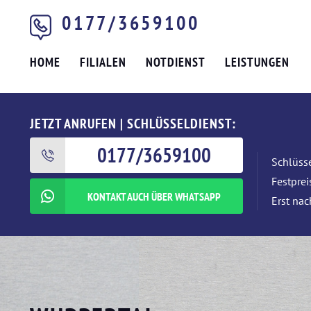
0177/3659100
HOME
FILIALEN
NOTDIENST
LEISTUNGEN
JETZT ANRUFEN | SCHLÜSSELDIENST:
0177/3659100
Schlüsse
Festpre
KONTAKT AUCH ÜBER WHATSAPP
Erst nac