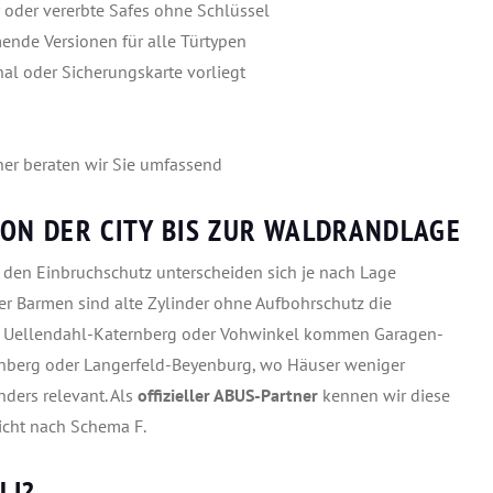
 oder vererbte Safes ohne Schlüssel
de Versionen für alle Türtypen
nal oder Sicherungskarte vorliegt
er beraten wir Sie umfassend
VON DER CITY BIS ZUR WALDRANDLAGE
 den Einbruchschutz unterscheiden sich je nach Lage
der Barmen sind alte Zylinder ohne Aufbohrschutz die
ie Uellendahl-Katernberg oder Vohwinkel kommen Garagen-
enberg oder Langerfeld-Beyenburg, wo Häuser weniger
ders relevant. Als
offizieller ABUS-Partner
kennen wir diese
nicht nach Schema F.
LI?