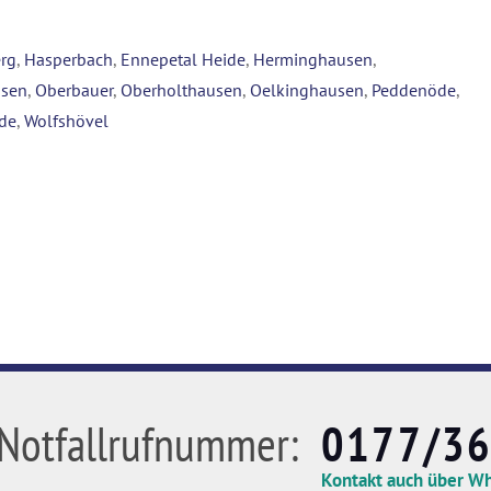
rg
,
Hasperbach
,
Ennepetal Heide
,
Herminghausen
,
usen
,
Oberbauer
,
Oberholthausen
,
Oelkinghausen
,
Peddenöde
,
de
,
Wolfshövel
Notfallrufnummer:
0177/3
Kontakt auch über W