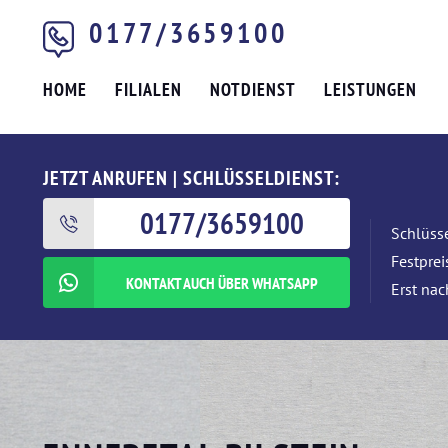
0177/3659100
HOME
FILIALEN
NOTDIENST
LEISTUNGEN
JETZT ANRUFEN | SCHLÜSSELDIENST:
0177/3659100
Schlüsse
Festpre
KONTAKT AUCH ÜBER WHATSAPP
Erst nac