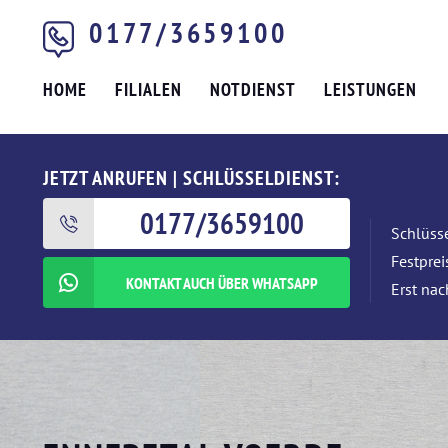
0177/3659100
HOME
FILIALEN
NOTDIENST
LEISTUNGEN
JETZT ANRUFEN | SCHLÜSSELDIENST:
0177/3659100
Schlüsse
Festpre
KONTAKT AUCH ÜBER WHATSAPP
Erst nac