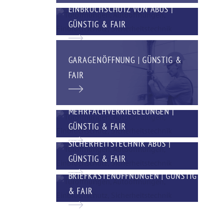
EINBRUCHSCHUTZ VON ABUS |
GÜNSTIG & FAIR
GARAGENÖFFNUNG | GÜNSTIG &
FAIR
MEHRFACHVERRIEGELUNGEN |
GÜNSTIG & FAIR
SICHERHEITSTECHNIK ABUS |
GÜNSTIG & FAIR
BRIEFKASTENÖFFNUNGEN | GÜNSTIG
& FAIR