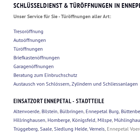
SCHLÜSSELDIENST & TÜRÖFFNUNGEN IN ENNEP
Unser Service für Sie - Türöffnungen aller Art:
Tresoröffnung
Autoöffnungen
Türöffnungen
Briefkastenöffnungen
Garagenöffnungen
Beratung zum Einbruchschutz
Austausch von Schlössern, Zylindern und Schliessanlagen
EINSATZORT ENNEPETAL - STADTTEILE
Altenvoerde
,
Bilstein
,
Bülbringen
,
Ennepetal Burg
,
Büttenbe
Hillringhausen
,
Homberge
,
Königsfeld
,
Milspe
,
Mühlingha
Trüggeberg
,
Saale
,
Siedlung Heide
,
Verneis
, Ennepetal Voe