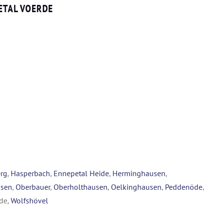
ETAL VOERDE
rg
,
Hasperbach
,
Ennepetal Heide
,
Herminghausen
,
usen
,
Oberbauer
,
Oberholthausen
,
Oelkinghausen
,
Peddenöde
,
rde,
Wolfshövel