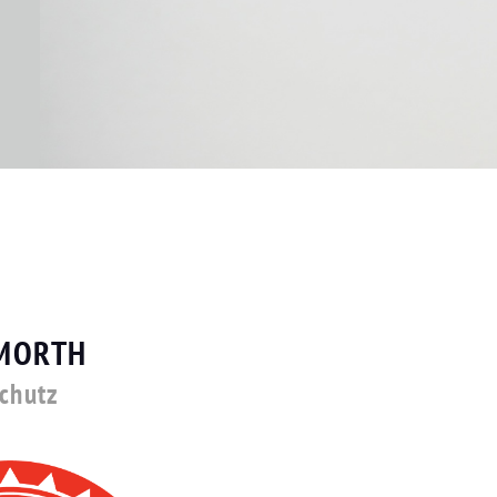
LMORTH
schutz