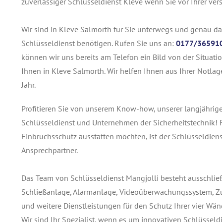
zuverlässiger Schlüsseldienst Kleve wenn Sie vor Ihrer ver
Wir sind in Kleve Salmorth für Sie unterwegs und genau d
Schlüsseldienst benötigen. Rufen Sie uns an:
0177/36591
können wir uns bereits am Telefon ein Bild von der Situati
Ihnen in Kleve Salmorth. Wir helfen Ihnen aus Ihrer Notla
Jahr.
Profitieren Sie von unserem Know-how, unserer langjährig
Schlüsseldienst und Unternehmen der Sicherheitstechnik! 
Einbruchsschutz ausstatten möchten, ist der Schlüsseldien
Ansprechpartner.
Das Team von Schlüsseldienst Mangjolli besteht ausschließ
Schließanlage, Alarmanlage, Videoüberwachungssystem, Zus
und weitere Dienstleistungen für den Schutz Ihrer vier Wän
Wir sind Ihr Spezialist, wenn es um innovativen Schlüsseld