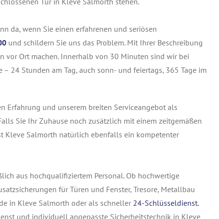
schlossenen Tür in Kleve Salmorth stehen.
ann da, wenn Sie einen erfahrenen und seriösen
00
und schildern Sie uns das Problem. Mit Ihrer Beschreibung
on vor Ort machen. Innerhalb von 30 Minuten sind wir bei
ge – 24 Stunden am Tag, auch sonn- und feiertags, 365 Tage im
en Erfahrung und unserem breiten Serviceangebot als
Falls Sie Ihr Zuhause noch zusätzlich mit einem zeitgemäßen
st Kleve Salmorth natürlich ebenfalls ein kompetenter
lich aus hochqualifiziertem Personal. Ob hochwertige
atzsicherungen für Türen und Fenster, Tresore, Metallbau
de in Kleve Salmorth oder als schneller
24-Schlüsseldienst.
ienst und individuell angepasste Sicherheitstechnik in Kleve