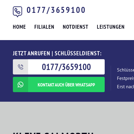
0177/3659100
HOME
FILIALEN
NOTDIENST
LEISTUNGEN
JETZT ANRUFEN | SCHLÜSSELDIENST:
0177/3659100
Schlüsse
Festpre
KONTAKT AUCH ÜBER WHATSAPP
Erst nac