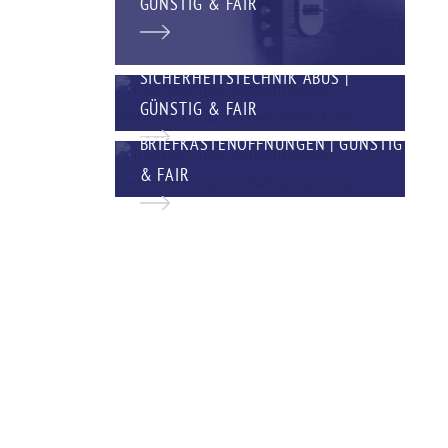
GÜNSTIG & FAIR
SICHERHEITSTECHNIK ABUS |
GÜNSTIG & FAIR
BRIEFKASTENÖFFNUNGEN | GÜNSTIG
& FAIR