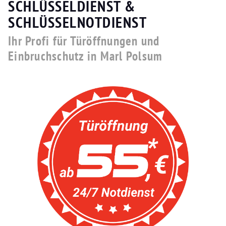
SCHLÜSSELDIENST &
SCHLÜSSELNOTDIENST
Ihr Profi für Türöffnungen und
Einbruchschutz in Marl Polsum