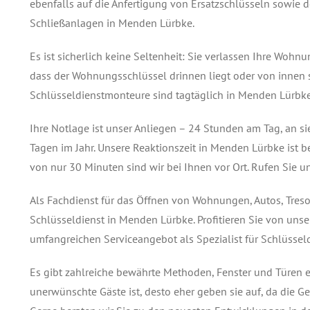
ebenfalls auf die Anfertigung von Ersatzschlüsseln sowie 
Schließanlagen in Menden Lürbke.
Es ist sicherlich keine Seltenheit: Sie verlassen Ihre Wohnu
dass der Wohnungsschlüssel drinnen liegt oder von innen 
Schlüsseldienstmonteure sind tagtäglich in Menden Lürbk
Ihre Notlage ist unser Anliegen – 24 Stunden am Tag, an s
Tagen im Jahr. Unsere Reaktionszeit in Menden Lürbke ist b
von nur 30 Minuten sind wir bei Ihnen vor Ort. Rufen Sie u
Als Fachdienst für das Öffnen von Wohnungen, Autos, Treso
Schlüsseldienst in Menden Lürbke. Profitieren Sie von un
umfangreichen Serviceangebot als Spezialist für Schlüssel
Es gibt zahlreiche bewährte Methoden, Fenster und Türen ef
unerwünschte Gäste ist, desto eher geben sie auf, da die G