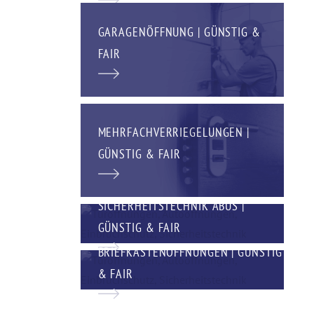
GARAGENÖFFNUNG | GÜNSTIG &
FAIR
MEHRFACHVERRIEGELUNGEN |
GÜNSTIG & FAIR
SICHERHEITSTECHNIK ABUS |
GÜNSTIG & FAIR
BRIEFKASTENÖFFNUNGEN | GÜNSTIG
& FAIR