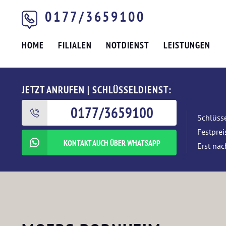
0177/3659100
HOME
FILIALEN
NOTDIENST
LEISTUNGEN
JETZT ANRUFEN | SCHLÜSSELDIENST:
0177/3659100
Schlüsse
Festpre
KONTAKT AUCH ÜBER WHATSAPP
Erst nac