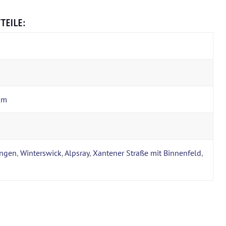
TEILE:
um
ingen
,
Winterswick
,
Alpsray
,
Xantener Straße mit Binnenfeld
,