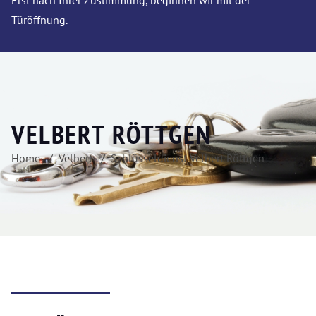
Erst nach Ihrer Zustimmung, beginnen wir mit der
Türöffnung.
VELBERT RÖTTGEN
Home
Velbert
Schlüsseldienst Velbert Röttgen