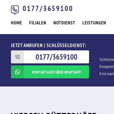
0177/3659100
HOME
FILIALEN
NOTDIENST
LEISTUNGEN
JETZT ANRUFEN | SCHLÜSSELDIENST:
0177/3659100
Schlüsse
Festpre
KONTAKT AUCH ÜBER WHATSAPP
Erst nac