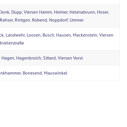
Donk
,
Düpp
,
Viersen Hamm
,
Heimer
,
Helenabrunn
,
Hoser
,
Rahser
,
Rintgen
,
Robend
,
Noppdorf
,
Ummer
ck
,
Landwehr
,
Loosen
,
Busch
,
Hausen
,
Mackenstein
,
Viersen
nielerstraße
n Hagen
,
Hagenbroich
,
Sittard
,
Viersen Vorst
inkhammer
,
Bonesend
,
Mauswinkel