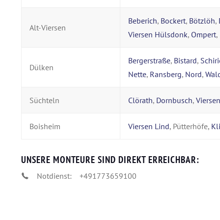
Beberich
,
Bockert
,
Bötzlöh
,
Alt-Viersen
Viersen Hülsdonk
,
Ompert
,
Bergerstraße
,
Bistard
,
Schiri
Dülken
Nette
,
Ransberg
,
Nord
,
Wald
Süchteln
Clörath
,
Dornbusch
,
Vierse
Boisheim
Viersen Lind
, Pütterhöfe,
Kl
UNSERE MONTEURE SIND DIREKT ERREICHBAR:
Notdienst:
+491773659100