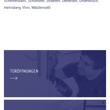
Scheifendahl
,
Schleiden
,
Straeten
,
Uetterath
,
Unterbruch
,
Heinsberg Vinn
,
Waldenrath
TÜRÖFFNUNGEN