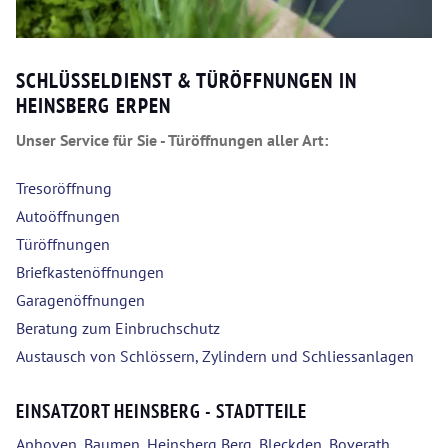
SCHLÜSSELDIENST & TÜRÖFFNUNGEN IN
HEINSBERG ERPEN
Unser Service für Sie - Türöffnungen aller Art:
Tresoröffnung
Autoöffnungen
Türöffnungen
Briefkastenöffnungen
Garagenöffnungen
Beratung zum Einbruchschutz
Austausch von Schlössern, Zylindern und Schliessanlagen
EINSATZORT HEINSBERG - STADTTEILE
Aphoven
,
Baumen
,
Heinsberg Berg
,
Bleckden
,
Boverath
,