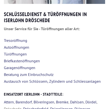
SCHLÜSSELDIENST & TÜRÖFFNUNGEN IN
ISERLOHN DRÖSCHEDE
Unser Service für Sie - Türöffnungen aller Art:
Tresoröffnung
Autoöffnungen
Türöffnungen
Briefkastenöffnungen
Garagenöffnungen
Beratung zum Einbruchschutz
Austausch von Schlössern, Zylindern und Schliessanlagen
EINSATZORT ISERLOHN - STADTTEILE:
Attern
,
Barendorf
,
Bilveringsen
,
Bremke
,
Dahlsen
,
Dördel
,
Dröschede,
Dröschederfeld
,
Drüpplingsen
,
Düingsen
,