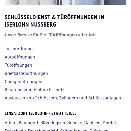
SCHLÜSSELDIENST & TÜRÖFFNUNGEN IN
ISERLOHN NUSSBERG
Unser Service für Sie - Türöffnungen aller Art:
Tresoröffnung
Autoöffnungen
Türöffnungen
Briefkastenöffnungen
Garagenöffnungen
Beratung zum Einbruchschutz
Austausch von Schlössern, Zylindern und Schliessanlagen
EINSATZORT ISERLOHN - STADTTEILE:
Attern
,
Barendorf
,
Bilveringsen
,
Bremke
,
Dahlsen
,
Dördel
,
Dröschede
,
Dröschederfeld
,
Drüpplingsen
,
Düingsen
,