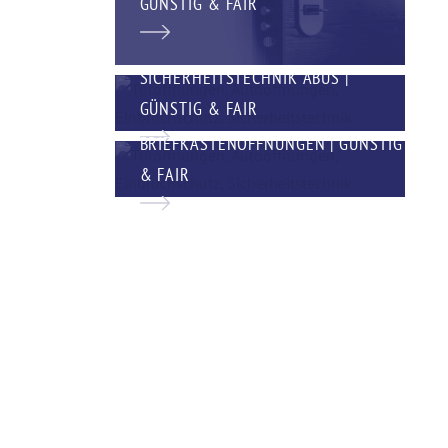
GÜNSTIG & FAIR
SICHERHEITSTECHNIK ABUS |
GÜNSTIG & FAIR
BRIEFKASTENÖFFNUNGEN | GÜNSTIG
& FAIR