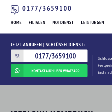
0177/3659100
HOME
FILIALEN
NOTDIENST
LEISTUNGEN
JETZT ANRUFEN | SCHLÜSSELDIENST:
0177/3659100
Schlüsse
Festpre
KONTAKT AUCH ÜBER WHATSAPP
Erst nac