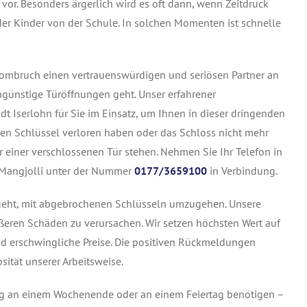
or. Besonders ärgerlich wird es oft dann, wenn Zeitdruck
der Kinder von der Schule. In solchen Momenten ist schnelle
Hombruch einen vertrauenswürdigen und seriösen Partner an
engünstige Türöffnungen geht. Unser erfahrener
dt Iserlohn für Sie im Einsatz, um Ihnen in dieser dringenden
Ihren Schlüssel verloren haben oder das Schloss nicht mehr
or einer verschlossenen Tür stehen.
Nehmen Sie Ihr Telefon in
t Mangjolli unter der Nummer
0177/3659100
in Verbindung.
 geht, mit abgebrochenen Schlüsseln umzugehen. Unsere
ßeren Schäden zu verursachen. Wir setzen höchsten Wert auf
nd erschwingliche Preise. Die positiven Rückmeldungen
ität unserer Arbeitsweise.
ung an einem Wochenende oder an einem Feiertag benötigen –