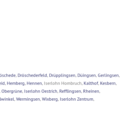
öschede
,
Dröschederfeld
,
Drüpplingsen
,
Düingsen
,
Gerlingsen
,
eid
,
Hemberg
,
Hennen
, Iserlohn Hombruch,
Kalthof
,
Kesbern
,
,
Obergrüne
,
Iserlohn Oestrich
,
Refflingsen
,
Rheinen
,
ßwinkel
,
Wermingsen
,
Wixberg
,
Iserlohn Zentrum
,