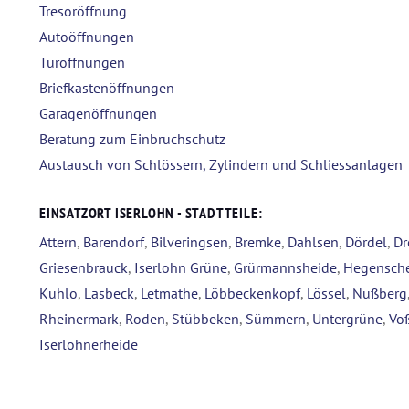
Tresoröffnung
Autoöffnungen
Türöffnungen
Briefkastenöffnungen
Garagenöffnungen
Beratung zum Einbruchschutz
Austausch von Schlössern, Zylindern und Schliessanlagen
EINSATZORT ISERLOHN - STADTTEILE:
Attern
,
Barendorf
,
Bilveringsen
,
Bremke
,
Dahlsen
,
Dördel
,
Dr
Griesenbrauck
,
Iserlohn Grüne
,
Grürmannsheide
,
Hegensch
Kuhlo
,
Lasbeck
,
Letmathe
,
Löbbeckenkopf
,
Lössel
,
Nußberg
Rheinermark
,
Roden
,
Stübbeken
,
Sümmern
,
Untergrüne
,
Vo
Iserlohnerheide