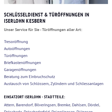
SCHLÜSSELDIENST & TÜRÖFFNUNGEN IN
ISERLOHN KESBERN
Unser Service für Sie - Türöffnungen aller Art:
Tresoröffnung
Autoöffnungen
Türöffnungen
Briefkastenöffnungen
Garagenöffnungen
Beratung zum Einbruchschutz
Austausch von Schlössern, Zylindern und Schliessanlagen
EINSATZORT ISERLOHN - STADTTEILE:
Attern
,
Barendorf
,
Bilveringsen
,
Bremke
,
Dahlsen
,
Dördel
,
Dröschede
,
Dröschederfeld
,
Drüpplingsen
,
Düingsen
,