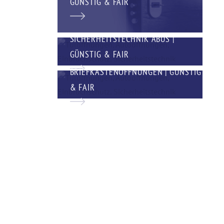
GÜNSTIG & FAIR
SICHERHEITSTECHNIK ABUS |
GÜNSTIG & FAIR
BRIEFKASTENÖFFNUNGEN | GÜNSTIG
& FAIR