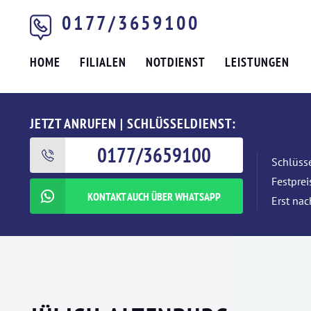
0177/3659100
HOME
FILIALEN
NOTDIENST
LEISTUNGEN
JETZT ANRUFEN | SCHLÜSSELDIENST:
0177/3659100
Schlüsse
Festpre
KONTAKT AUCH ÜBER WHATSAPP
Erst nac