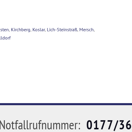
sten
,
Kirchberg
,
Koslar
,
Lich-Steinstraß
,
Mersch
,
ldorf
Notfallrufnummer:
0177/3