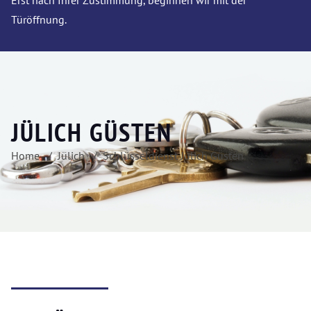
Erst nach Ihrer Zustimmung, beginnen wir mit der
Türöffnung.
JÜLICH GÜSTEN
Home
Jülich
Schlüsseldienst Jülich Güsten