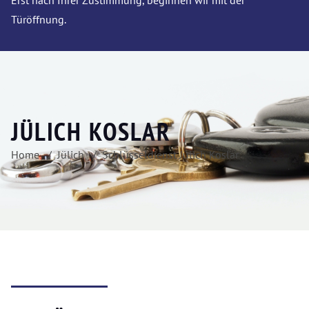
Erst nach Ihrer Zustimmung, beginnen wir mit der
Türöffnung.
JÜLICH KOSLAR
Home
Jülich
Schlüsseldienst Jülich Koslar