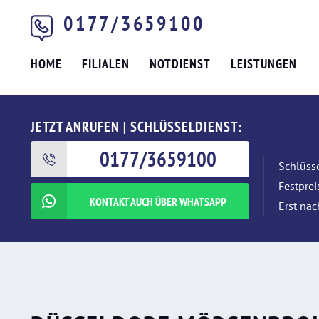
0177/3659100
HOME
FILIALEN
NOTDIENST
LEISTUNGEN
JETZT ANRUFEN | SCHLÜSSELDIENST:
0177/3659100
Schlüsse
Festpre
KONTAKT AUCH ÜBER WHATSAPP
Erst nac