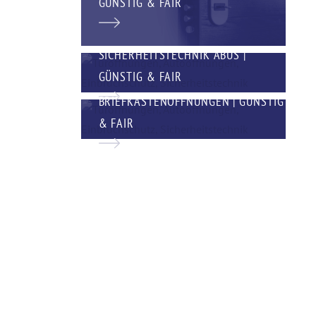
GÜNSTIG & FAIR
SICHERHEITSTECHNIK ABUS |
GÜNSTIG & FAIR
BRIEFKASTENÖFFNUNGEN | GÜNSTIG
& FAIR