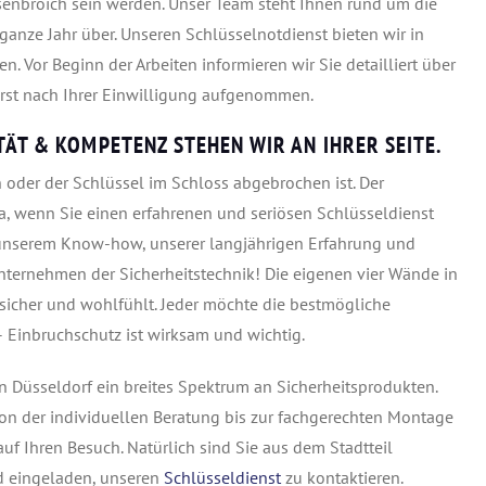
senbroich sein werden. Unser Team steht Ihnen rund um die
anze Jahr über. Unseren Schlüsselnotdienst bieten wir in
n. Vor Beginn der Arbeiten informieren wir Sie detailliert über
 erst nach Ihrer Einwilligung aufgenommen.
TÄT & KOMPETENZ STEHEN WIR AN IHRER SEITE.
 oder der Schlüssel im Schloss abgebrochen ist. Der
a, wenn Sie einen erfahrenen und seriösen Schlüsseldienst
n unserem Know-how, unserer langjährigen Erfahrung und
nternehmen der Sicherheitstechnik! Die eigenen vier Wände in
 sicher und wohlfühlt. Jeder möchte die bestmögliche
– Einbruchschutz ist wirksam und wichtig.
n Düsseldorf ein breites Spektrum an Sicherheitsprodukten.
on der individuellen Beratung bis zur fachgerechten Montage
auf Ihren Besuch. Natürlich sind Sie aus dem Stadtteil
d eingeladen, unseren
Schlüsseldienst
zu kontaktieren.