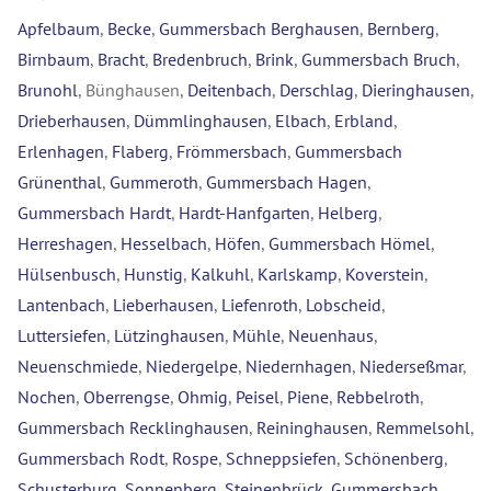
Apfelbaum
,
Becke
,
Gummersbach Berghausen
,
Bernberg
,
Birnbaum
,
Bracht
,
Bredenbruch
,
Brink
,
Gummersbach Bruch
,
Brunohl
, Bünghausen,
Deitenbach
,
Derschlag
,
Dieringhausen
,
Drieberhausen
,
Dümmlinghausen
,
Elbach
,
Erbland
,
Erlenhagen
,
Flaberg
,
Frömmersbach
,
Gummersbach
Grünenthal
,
Gummeroth
,
Gummersbach Hagen
,
Gummersbach Hardt
,
Hardt-Hanfgarten
,
Helberg
,
Herreshagen
,
Hesselbach
,
Höfen
,
Gummersbach Hömel
,
Hülsenbusch
,
Hunstig
,
Kalkuhl
,
Karlskamp
,
Koverstein
,
Lantenbach
,
Lieberhausen
,
Liefenroth
,
Lobscheid
,
Luttersiefen
,
Lützinghausen
,
Mühle
,
Neuenhaus
,
Neuenschmiede
,
Niedergelpe
,
Niedernhagen
,
Niederseßmar
,
Nochen
,
Oberrengse
,
Ohmig
,
Peisel
,
Piene
,
Rebbelroth
,
Gummersbach Recklinghausen
,
Reininghausen
,
Remmelsohl
,
Gummersbach Rodt
,
Rospe
,
Schneppsiefen
,
Schönenberg
,
Schusterburg
,
Sonnenberg
,
Steinenbrück
,
Gummersbach