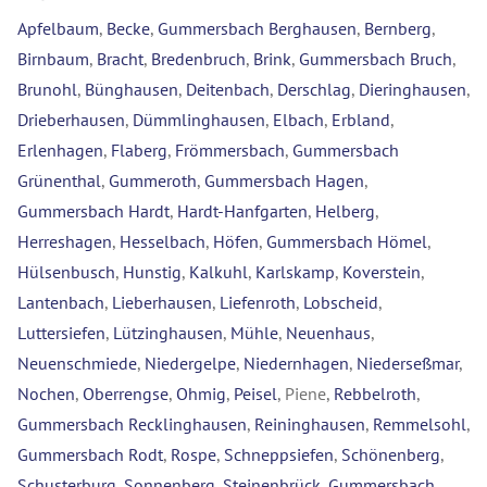
Apfelbaum
,
Becke
,
Gummersbach Berghausen
,
Bernberg
,
Birnbaum
,
Bracht
,
Bredenbruch
,
Brink
,
Gummersbach Bruch
,
Brunohl
,
Bünghausen
,
Deitenbach
,
Derschlag
,
Dieringhausen
,
Drieberhausen
,
Dümmlinghausen
,
Elbach
,
Erbland
,
Erlenhagen
,
Flaberg
,
Frömmersbach
,
Gummersbach
Grünenthal
,
Gummeroth
,
Gummersbach Hagen
,
Gummersbach Hardt
,
Hardt-Hanfgarten
,
Helberg
,
Herreshagen
,
Hesselbach
,
Höfen
,
Gummersbach Hömel
,
Hülsenbusch
,
Hunstig
,
Kalkuhl
,
Karlskamp
,
Koverstein
,
Lantenbach
,
Lieberhausen
,
Liefenroth
,
Lobscheid
,
Luttersiefen
,
Lützinghausen
,
Mühle
,
Neuenhaus
,
Neuenschmiede
,
Niedergelpe
,
Niedernhagen
,
Niederseßmar
,
Nochen
,
Oberrengse
,
Ohmig
,
Peisel
, Piene,
Rebbelroth
,
Gummersbach Recklinghausen
,
Reininghausen
,
Remmelsohl
,
Gummersbach Rodt
,
Rospe
,
Schneppsiefen
,
Schönenberg
,
Schusterburg
,
Sonnenberg
,
Steinenbrück
,
Gummersbach